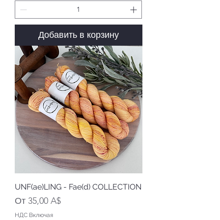
Добавить в корзину
UNF(ae)LING - Fae(d) COLLECTION
Цена со скидкой
От
35,00 A$
НДС Включая