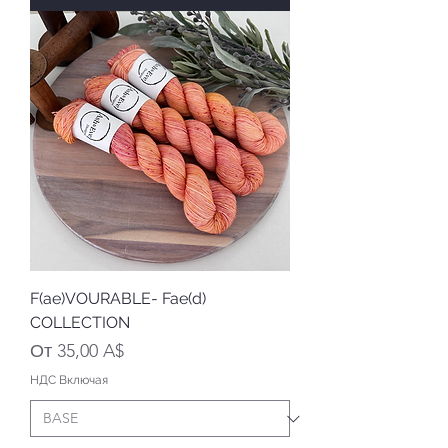
F(ae)VOURABLE- Fae(d)
COLLECTION
Цена со скидкой
От
35,00 A$
НДС Включая