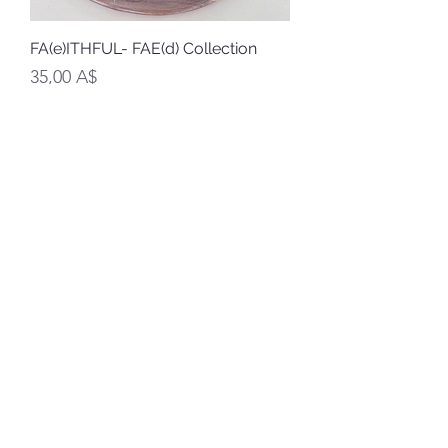
FA(e)ITHFUL- FAE(d) Collection
Цена
35,00 A$
НДС Включая
Добавить в корзину