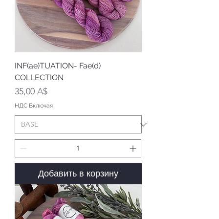
INF(ae)TUATION- Fae(d)
COLLECTION
Цена
35,00 A$
НДС Включая
Добавить в корзину