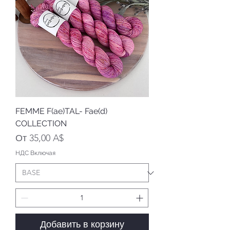
FEMME F(ae)TAL- Fae(d)
COLLECTION
Цена со скидкой
От
35,00 A$
НДС Включая
Добавить в корзину