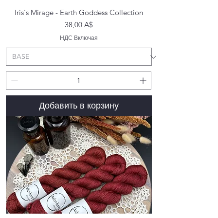
Iris's Mirage - Earth Goddess Collection
Цена
38,00 A$
НДС Включая
Добавить в корзину