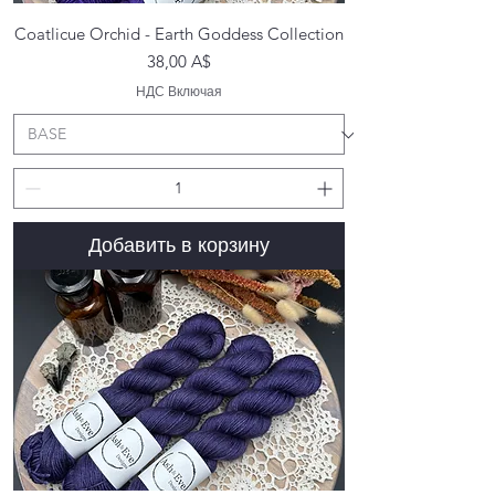
Coatlicue Orchid - Earth Goddess Collection
Цена
38,00 A$
НДС Включая
Добавить в корзину