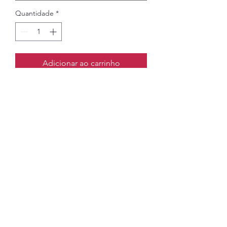
Quantidade
*
Adicionar ao carrinho
Cable Connectors to join two
cables together available in
Small (S), Mini (M) and Large (L)
Ainda não há avaliações
Compartilhe sua opinião. Seja o primeiro
a deixar uma avaliação.
Avaliar