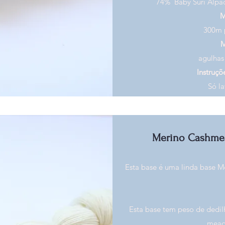
74% Baby Suri Alpa
M
300m 
M
agulha
Instruçõ
Só l
Merino Cashmer
Esta base é uma linda base M
Esta base tem peso de dedi
meada