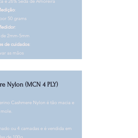
ca e 26% Seda de Amoreira
edição
:
por 50 grams
edidor
:
s de 2mm-5mm
es de cuidados
:
avar as mãos
e Nylon (MCN 4 PLY)
erino Cashmere Nylon é tão macia e
mole.
lhado ou 4 camadas e é vendida em
s de 100g.​