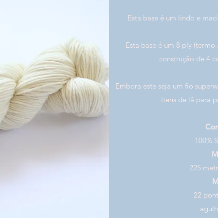
Esta base é um lindo e ma
Esta base é um 8 ply (termo
construção de 4 
Embora este seja um fio super
itens de lã para 
Com
100% S
M
225 metr
M
22 pont
agul