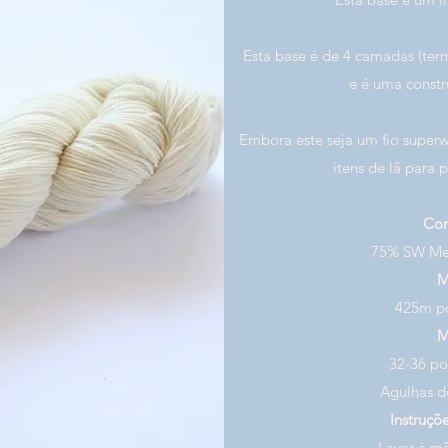
Esta base é de 4 camadas (ter
e é uma const
Embora este seja um fio super
itens de lã para 
Co
75% SW Me
M
425m p
M
32-36 po
Agulhas 
Instruçõ
Lavar à 