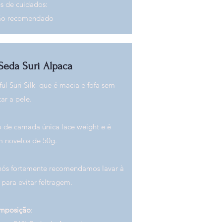
es de cuidados:
ão recomendado
Seda Suri Alpaca
ul Suri Silk que é macia e fofa sem
itar a pele.
o de camada única lace weight e é
 novelos de 50g.​
 nós fortemente recomendamos lavar à
para evitar feltragem.
mposição
: