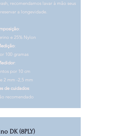
wash, recomendamos lavar à mão seus
preservar a longevidade.
mposição
:
rino e 25% Nylon
edição
:
or 100 gramas
edidor
:
ntos por 10 cm
de 2 mm -2,5 mm
es de cuidados
:
mão recomendado
no DK (8PLY)