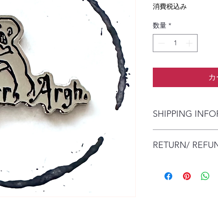
格
消費税込み
数量
*
カ
SHIPPING INF
The item will be pac
RETURN/ REFU
envelope (within Austr
will contact you whe
date.
No Returns/Refunds a
Items are shipped by 
health and safety re
number.