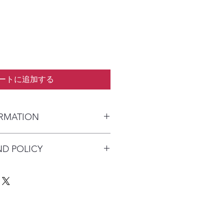
ートに追加する
ORMATION
kaged and shipped in a prepaid
ND POLICY
alia) or parcel post (overseas). I
n payment clears to advise shipping
re available on this product due to
Australia Post with a tracking
quirements.