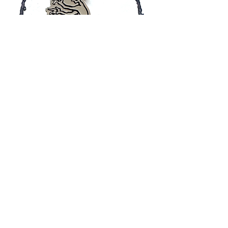
Grrr..... Argh Enamel Pin
価格
A$9.50
消費税込み