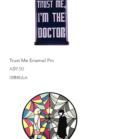
Trust Me Enamel Pin
価格
A$9.50
消費税込み