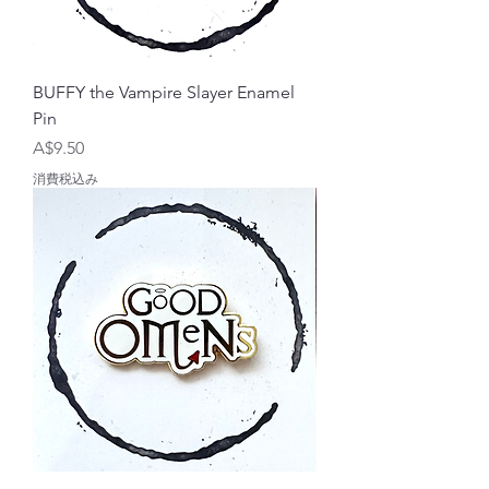
BUFFY the Vampire Slayer Enamel
Pin
価格
A$9.50
消費税込み