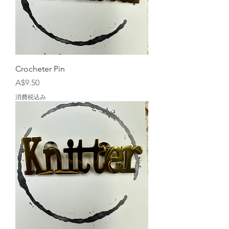
Crocheter Pin
価格
A$9.50
消費税込み