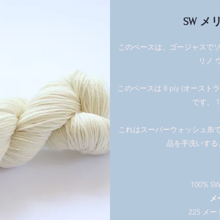
SW メリノ
このベースは、ゴージャスでソフ
リノ 
このベースは 8 ply (オーストラリ
です。 13
これはスーパーウォッシュ糸
品を手洗いする
100% 
メ
225 メー