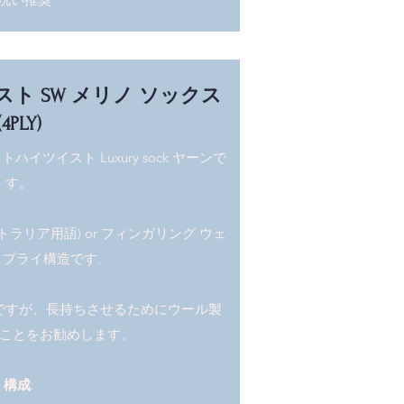
スト SW メリノ ソックス
(4PLY)
ツイスト Luxury sock ヤーンで
す。
トラリア用語) or フィンガリング ウェ
 プライ構造です.
ですが、長持ちさせるためにウール製
ことをお勧めします。
構成
: