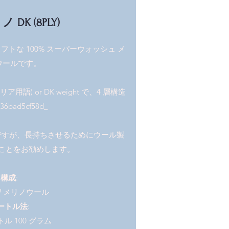
 DK (8PLY)
トな 100% スーパーウォッシュ メ
ウールです。
ア用語) or DK weight で、4 層構造
6bad5cf58d_
ですが、長持ちさせるためにウール製
ことをお勧めします。
構成
:
SW メリノウール
ートル法
:
トル 100 グラム