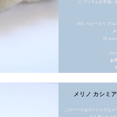
に アイテムを手洗い
74% ベビー スリ アル
メ
50 gra
2m
お
メリノ カシミア ナイ
このベースはゴージャスなメリ
ても柔らかくて