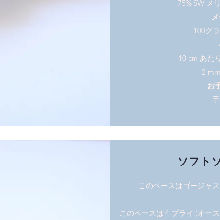
75% SW メ
メ
100グ
10 cm あた
2 mm
お
手
ソフトソッ
このベースはゴージャス
このベースは 4 プライ (オ