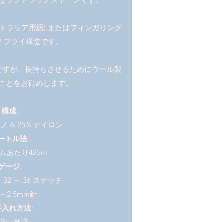
ーストラリア用語) またはフィンガリング
2 プライ構造です。
ですが、長持ちさせるためにウール製
ことをお勧めします。
構成
:
リノ & 25% ナイロン
ートル法
:
ラムあたり425m
ゲージ
:
り 32 ～ 36 ステッチ
～2.5mm針
手入れ方法
:
洗い推奨