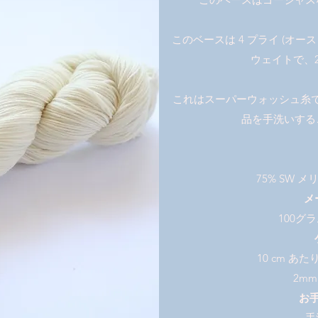
このベースは 4 プライ (オ
ウェイトで、
これはスーパーウォッシュ糸
品を手洗いする
75% SW メ
メ
100グ
10 cm あた
2mm
お
手