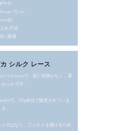
ゲージ
:
chs per 10 cm
4mm針
入れ方法:
洗い推奨
カ シルク レース
i Silk baseで、肌に刺激がなく、柔
ふわふわです。
weightで、50g単位で販売されていま
す。
ォッシュではなく、フェルトを避けるため