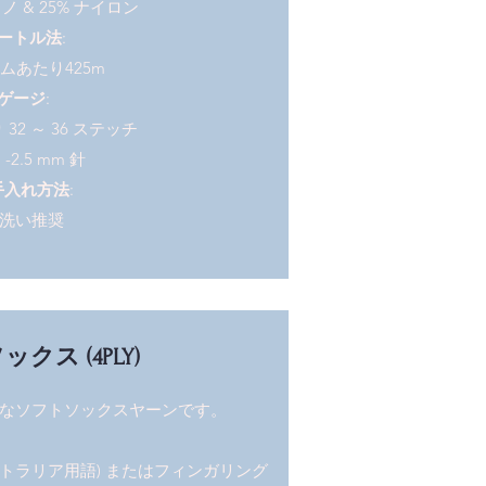
リノ & 25% ナイロン
ートル法
:
ラムあたり425m
ゲージ
:
り 32 ～ 36 ステッチ
 -2.5 mm 針
手入れ方法
:
洗い推奨
クス (4PLY)
なソフトソックスヤーンです。
ーストラリア用語) またはフィンガリング