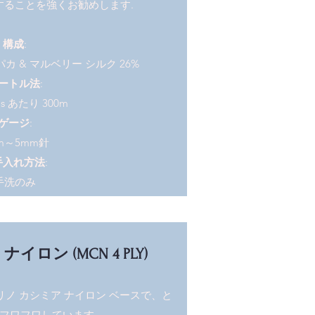
することを強くお勧めします.
構成
:
パカ & マルベリー シルク 26%
ートル法
:
ms あたり 300m
ゲージ
:
m～5mm針
手入れ方法
:
手洗のみ
ロン (MCN 4 PLY)
ノ カシミア ナイロン ベースで、と
フワフワしています。