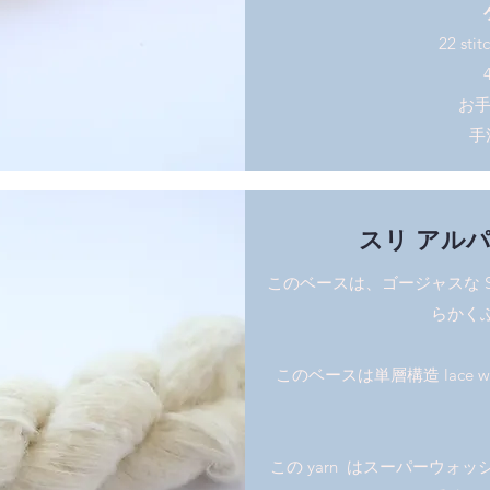
22 stit
お手
手
スリ アルパ
このベースは、ゴージャスな Sur
らかく
このベースは単層構造 lace 
この yarn はスーパーウ