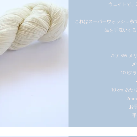
ウェイトで、
これはスーパーウォッシュ糸
品を手洗いする
75% SW メ
メ
100グ
10 cm あた
2mm
お
手