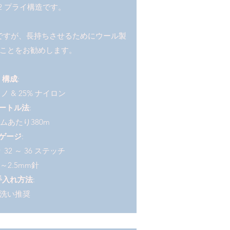
2 プライ構造です。
ですが、長持ちさせるためにウール製
ことをお勧めします。
構成
:
リノ & 25% ナイロン
ートル法
:
ラムあたり380m
ゲージ
:
り 32 ～ 36 ステッチ
～2.5mm針
手入れ方法
:
洗い推奨