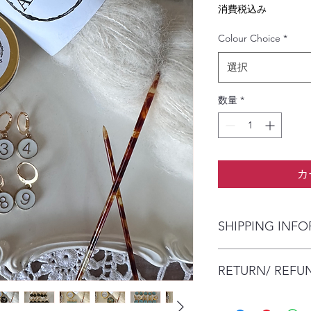
格
消費税込み
Colour Choice
*
選択
数量
*
カ
SHIPPING INF
The item will be pac
RETURN/ REFU
envelope (within Austr
will contact you whe
date.
No Returns/Refunds a