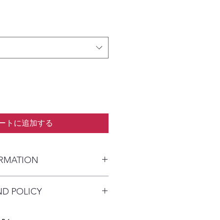
ートに追加する
ORMATION
kaged and shipped in a prepaid
ND POLICY
alia) or parcel post (overseas). I
n payment clears to advise shipping
re available on this product due to