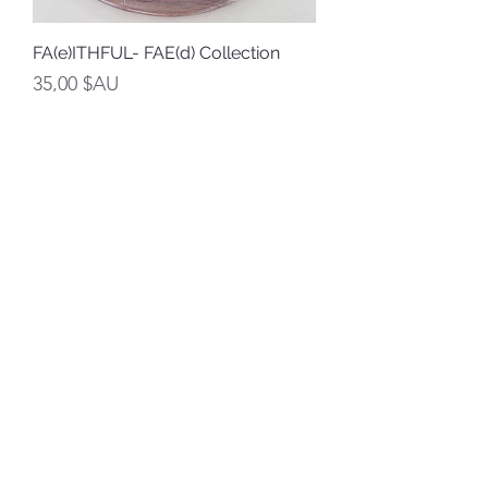
FA(e)ITHFUL- FAE(d) Collection
Prix
35,00 $AU
TVA Incluse
Ajouter au panier