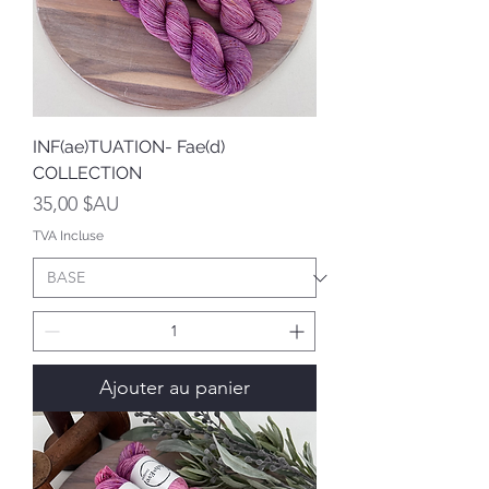
INF(ae)TUATION- Fae(d)
COLLECTION
Prix
35,00 $AU
TVA Incluse
Ajouter au panier