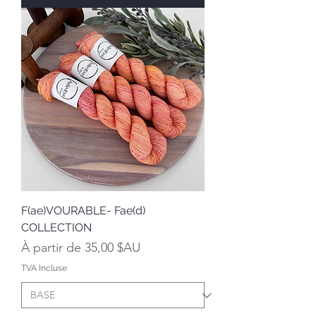
F(ae)VOURABLE- Fae(d)
COLLECTION
Prix promotionnel
À partir de
35,00 $AU
TVA Incluse