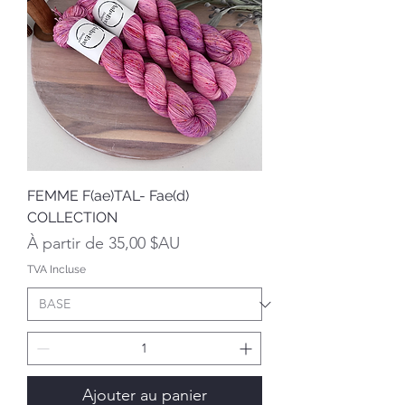
FEMME F(ae)TAL- Fae(d)
COLLECTION
Prix promotionnel
À partir de
35,00 $AU
TVA Incluse
Ajouter au panier