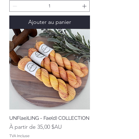
Ajouter au panier
UNF(ae)LING - Fae(d) COLLECTION
Prix promotionnel
À partir de
35,00 $AU
TVA Incluse