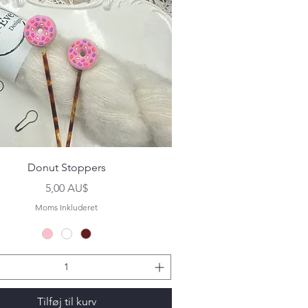
Hurtigvisning
Donut Stoppers
Pris
5,00 AU$
Moms Inkluderet
Tilføj til kurv