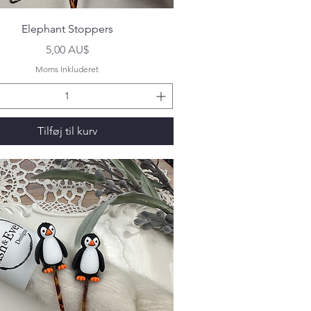
Hurtigvisning
Elephant Stoppers
Pris
5,00 AU$
Moms Inkluderet
Tilføj til kurv