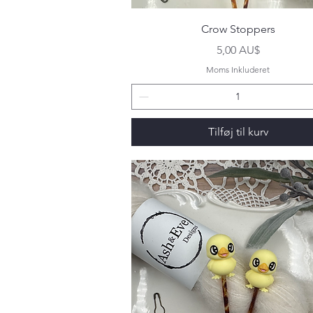
Hurtigvisning
Crow Stoppers
Pris
5,00 AU$
Moms Inkluderet
Tilføj til kurv