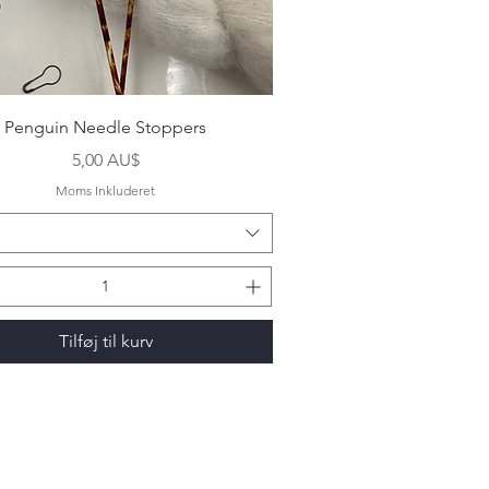
Hurtigvisning
Penguin Needle Stoppers
Pris
5,00 AU$
Moms Inkluderet
Tilføj til kurv