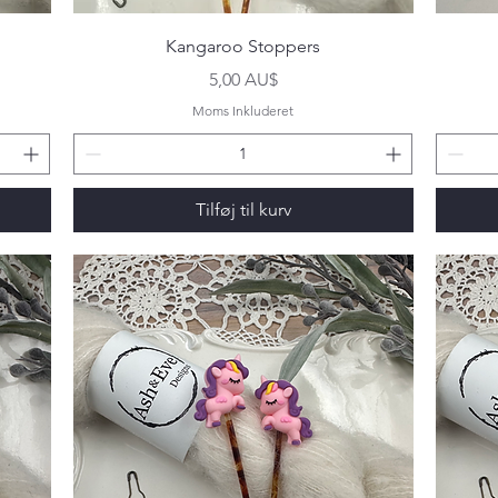
Hurtigvisning
Kangaroo Stoppers
Pris
5,00 AU$
Moms Inkluderet
Tilføj til kurv