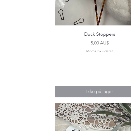
Hurtigvisning
Duck Stoppers
Pris
5,00 AU$
Moms Inkluderet
Ikke på lager