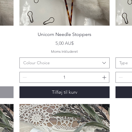
Hurtigvisning
Unicorn Needle Stoppers
Pris
5,00 AU$
Moms Inkluderet
Colour Choice
Type
Tilføj til kurv