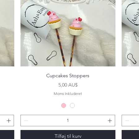
Hurtigvisning
Cupcakes Stoppers
Pris
5,00 AU$
Moms Inkluderet
Tilføj til kurv