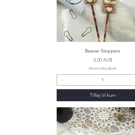
Hurtigvisning
Beaver Stoppers
Pris
5,00 AU$
Moms Inkluderet
Tilføj til kurv