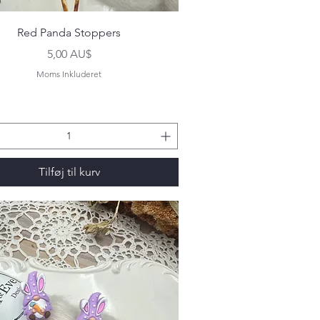
Hurtigvisning
Red Panda Stoppers
Pris
5,00 AU$
Moms Inkluderet
Tilføj til kurv