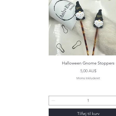
Hurtigvisning
Halloween Gnome Stoppers
Pris
5,00 AU$
Moms Inkluderet
Tilføj til kurv