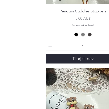
Hurtigvisning
Penguin Cuddles Stoppers
Pris
5,00 AU$
Moms Inkluderet
Tilføj til kurv