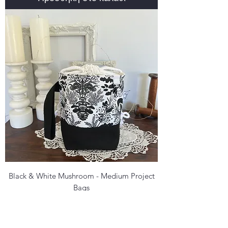
Black & White Mushroom - Medium Project
Bags
Τιμή
55,00 A$
ΦΠΑ περιλαμβάνεται