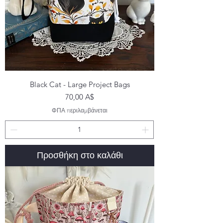
Black Cat - Large Project Bags
Τιμή
70,00 A$
ΦΠΑ περιλαμβάνεται
Προσθήκη στο καλάθι