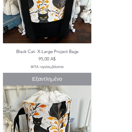
Black Cat- X-Large Project Bags
Τιμή
95,00 A$
ΦΠΑ περιλαμβάνεται
Εξαντλημένο