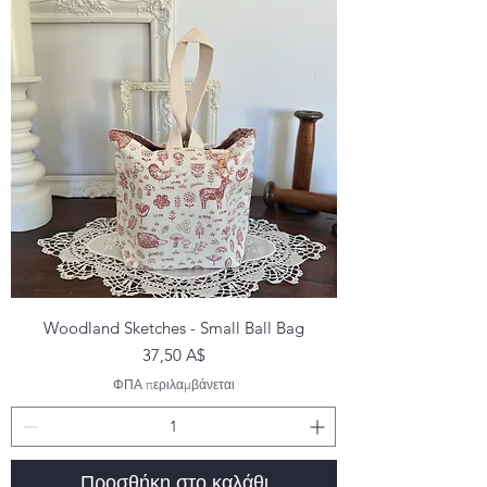
Woodland Sketches - Small Ball Bag
Τιμή
37,50 A$
ΦΠΑ περιλαμβάνεται
Προσθήκη στο καλάθι