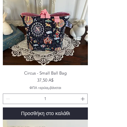
Circus - Small Ball Bag
Τιμή
37,50 A$
ΦΠΑ περιλαμβάνεται
Προσθήκη στο καλάθι